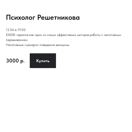
Психолог Решетникова
12.06 в 19:00
EMDR-терапия как один из самых эффективных методов работы с негативным
переживанием.
Негативные сценарии поведения женщины.
3000
р.
Купить